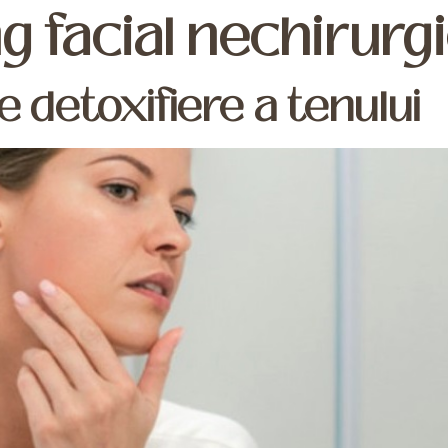
ing facial nechirurg
de detoxifiere a tenului