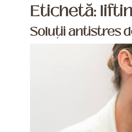
Etichetă:
lift
Soluții antistres 